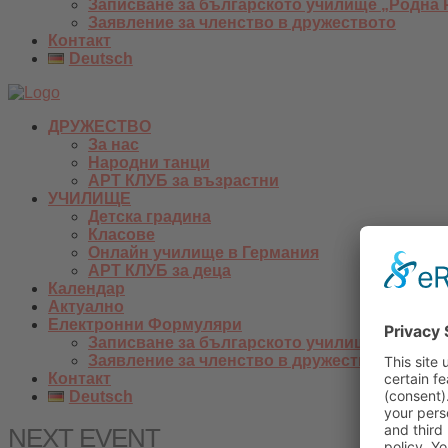
Записване за българското училище „Родна 
Заявление за членство в дружеството
Контакт
Deutsch
ДРУЖЕСТВО
За нас
Народни танци
АРТ КЛУБ за възрастни
УЧИЛИЩЕ
Детска градина
Класове
Онлайн училище в Германия
АРТ КЛУБ за деца
Календар
Актуално
Електронни Формуляри
Записване за българското училище „Родна 
Заявление за членство в дружеството
Контакт
Deutsch
NEXT EVENT