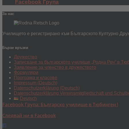
Facebook Група
За нас
Училището е регистрирано към Българското Културно Друж
Бързи връзки
Дружество
Записване за българското училище „Родна Реч“ в Тю
Заявление за членство в дружеството
Формуляри
Програма и класове
Impressum (Deutsch)
Datenschutzerklärung (Deutsch)
Datenschutzerklärung Vereinsmitgliedschaft und Schulb
Deutsch
Facebook Група: Българско училище в Тюбинген !
Следвай ни в Facebook