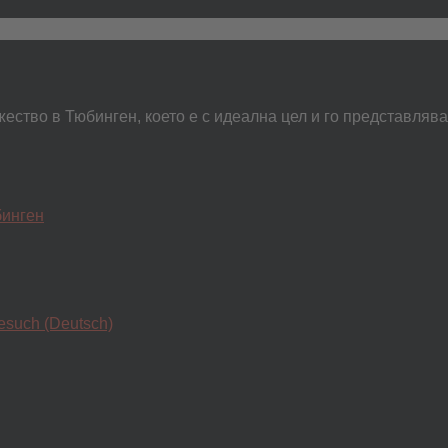
ество в Тюбинген, което е с идеална цел и го представляв
бинген
esuch (Deutsch)