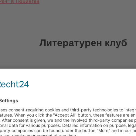
Реч“ в Тюбинген
Литературен клуб
Реч“ в Тюбинген