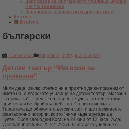
Записване за българското училище „Родна
Реч“ в Тюбинген
Заявление за членство в дружеството
Контакт
Deutsch
български
14. юни 2023
Allgemein
,
Културни събития
Детски театър “Магазин за
приказки”
Мили деца, изключително ни е приятно да ви поканим от
името на българското училище на детски театър “Магазин
за приказки” – спектакъл, пълен с чудеса, пътешествия,
приятели и безброй вълшебства. С приключенката
Тарантела ще обиколите детския свят и ще преживеете
фантастични истории, които “няма къде другаде да
чуете”. Вход свободен! Кога: на 24 юни от 12 часа Къде:
Westbahnhofstraße 25-27, 72070 Българско училище в