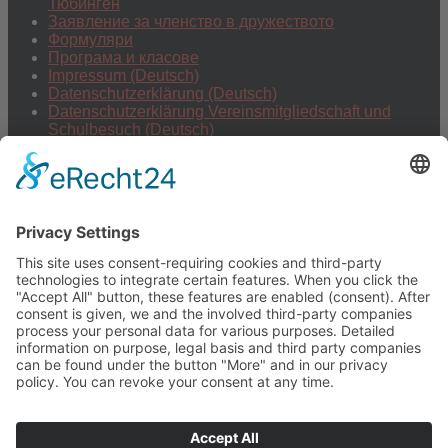
Тюбинген
Заявление за членство в дружеството
Формуляри
Програма и класове
Impressum (Deutsch)
Datenschutzerklärung (Deutsch)
Datenschutzerklärung Vereinsmitgliedschaft und
Schulbesuch (Deutsch)
Deutsch
Facebook Група: Българско училище в Тюбинген !
Следвай ни в Facebook
Следвай ни в Instagram
Информация за училището
Събота в училището от 10:00 до 12:30
По време на немските ваканции няма училище!