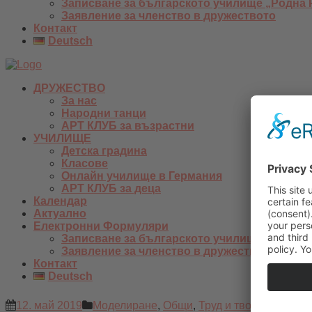
Записване за българското училище „Родна 
Заявление за членство в дружеството
Контакт
Deutsch
ДРУЖЕСТВО
За нас
Народни танци
АРТ КЛУБ за възрастни
УЧИЛИЩЕ
Детска градина
Класове
Онлайн училище в Германия
АРТ КЛУБ за деца
Календар
Актуално
Електронни Формуляри
Записване за българското училище „Родна 
Заявление за членство в дружеството
Контакт
Deutsch
12. май 2019
Моделиране
,
Общи
,
Труд и творчество