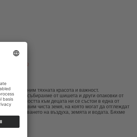
и творчество
ачки
ото ние помним тяхната красота и важност.
хме буквите събирахме от шишета и други опаковки от
и. Отговорността към децата ни се състои в една от
о да им оставим чиста земя, на която могат да отглеждат
и от замърсяването на въздуха, земята и водата. Бяхме
 вредната
…