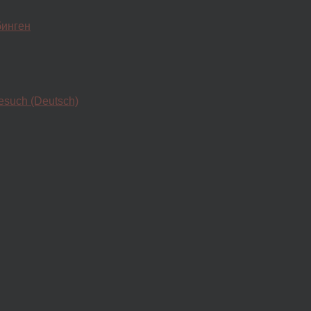
бинген
esuch (Deutsch)