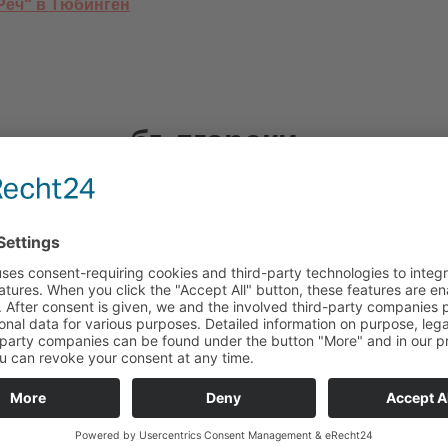
Реч“ в Тюбинген
български
27. май 2019
Моделиране
,
Общи
,
Труд 
Букви от пластмасови кап
Празникът на Буквите ни вдъхновява, защ
Пластмасовите капачки, с които декорира
храна, попадащи в кошчетата ни с отпадъц
Реч“ в Тюбинген
главните задачи на човечеството, а именн
децата си без страх от болести, причинен
креативни и вдъхнахме нов живот в така
Повече информация