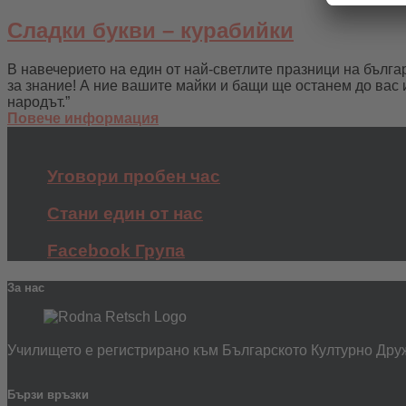
Сладки букви – курабийки
В навечерието на един от най-светлите празници на бълг
за знание! А ние вашите майки и бащи ще останем до вас и
народът.”
Повече информация
Уговори пробен час
Стани един от нас
Facebook Група
За нас
Училището е регистрирано към Българското Културно Друж
Бързи връзки