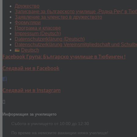
Дружество
Записване за българското училище „Родна Реч“ в Тю
Заявление за членство в дружеството
Формуляри
Програма и класове
Impressum (Deutsch)
Datenschutzerklärung (Deutsch)
Datenschutzerklärung Vereinsmitgliedschaft und Schulb
Deutsch
Facebook Група: Българско училище в Тюбинген !
Следвай ни в Facebook
Следвай ни в Instagram
Информация за училището
Събота в училището от 10:00 до 12:30
По време на немските ваканции няма училище!