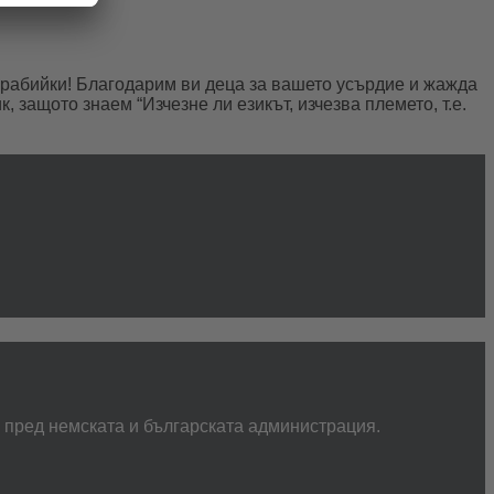
курабийки! Благодарим ви деца за вашето усърдие и жажда
защото знаем “Изчезне ли езикът, изчезва племето, т.е.
а пред немската и българската администрация.