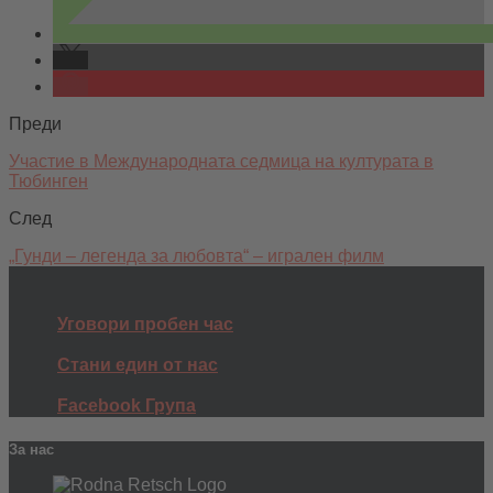
Преди
Участие в Международната седмица на културата в
Тюбинген
След
„Гунди – легенда за любовта“ – игрален филм
Уговори пробен час
Стани един от нас
Facebook Група
За нас