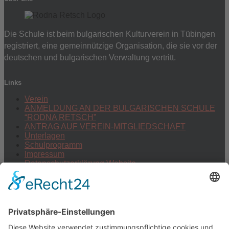
Die Schule ist beim bulgarischen Kulturverein in Tübingen
registriert, eine gemeinnützige Organisation, die sie vor der
deutschen und bulgarischen Verwaltung vertritt.
Links
Verein
ANMELDUNG AN DER BULGARISCHEN SCHULE
“RODNA RETSCH”
ANTRAG AUF VEREIN-MITGLIEDSCHAFT
Unterlagen
Schulprogramm
Impressum
Datenschutzerklärung Website
Datenschutzerklärung Vereinsmitgliedschaft und
Schulbesuch
български
Facebook Gruppe: "Българско училище в Тюбинген !"
Folge uns auf Facebook: