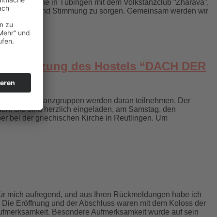
alen Kulturwoche in Tübingen mit dem Volkstanzclub “Zharava”,
iche Energie und Stimmung zu sorgen. Gemeinsam werden wir
Unterstützung des Hostels “DACH DER
ltung. 6 Volkstanzgruppen werden daran teilnehmen. Der
uen. Sie sind herzlich eingeladen, am Samstag, den
er bei der griechischen Kirche in Reutlingen. Um
r für mich aufregend, und aus Ihren Rückmeldungen habe ich
n: Die Eröffnung und der Abschluss waren mit dem Koloss der
Aufmerksamkeit. Besondere Aufmerksamkeit wurde auf sein