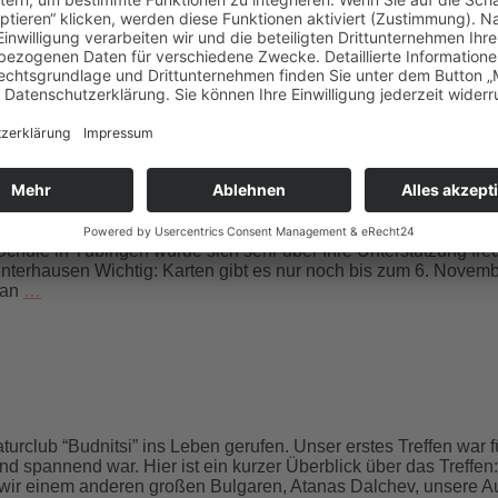
Treffen einzuladen! In diesem Jahr, anlässlich der Internation
Mailand eingeladen, die uns besuchen werden, um für zusätzl
 der Wohltätigkeitsveranstaltung zur 
n Gemeinde in Reutlingen organisierten Wohltätigkeitsveransta
Schule in Tübingen würde sich sehr über Ihre Unterstützung fre
nterhausen Wichtig: Karten gibt es nur noch bis zum 6. Novemb
 an
…
turclub “Budnitsi” ins Leben gerufen. Unser erstes Treffen wa
d spannend war. Hier ist ein kurzer Überblick über das Treffe
n wir einem anderen großen Bulgaren, Atanas Dalchev, unsere 