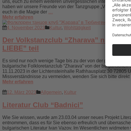
uns, euch zu einem weiteren unvergesslichen interkulturellen 
haben wir unsere Freunde von der Tanzgruppe „Veselie“ aus 
euch in die Magie der
…
Mehr erfahren
4. November 2023
Kultur
,
Wohltätigkeit
Der Volkstanzclub “Zharava” nimmt an
LIEBE” teil
Es sind nur noch wenige Tage bis zu der von der griechische
bulgarische Folkloretanzclub “Zharava” von der bulgarischen 
11.11.2023 in der Lichtensteinhalle Rathhausplatz 30 72805 U
Missverständnisse zu vermeiden, wenden Sie sich bitte direkt
Mehr erfahren
12. März 2023
Allgemein
,
Kultur
Literatur Club “Badnici”
Wie Sie wissen, wurde am 23.03.04 unser neues Projekt Litera
entnommen, dass es für Sie ebenso erfreulich und überraschen
bulgarischen Literatur Ivan Vazov. Im Wesentlichen widmete