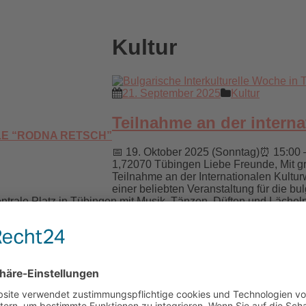
Kultur
21. September 2025
Kultur
Teilnahme an der intern
E “RODNA RETSCH”
📅 19. Oktober 2025 (Sonntag)⏰ 15:00 –
1,72070 Tübingen Liebe Freunde, Mit gr
Teilnahme an der Internationalen Kultur
einer beliebten Veranstaltung für die 
zentrale Platz in Tübingen mit Musik, Tänzen, Düften und Läch
turwoche in Tübingen
n Tübingen 📅 28. September, von 15:00 bis 18:00 Uhr 📍 Ort: 