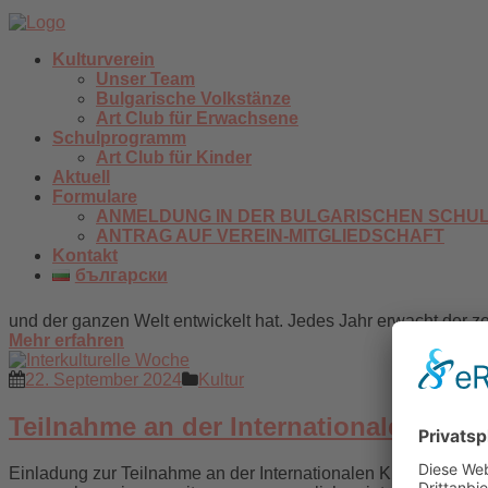
Kulturverein
Unser Team
Bulgarische Volkstänze
Art Club für Erwachsene
Schulprogramm
Art Club für Kinder
Aktuell
Formulare
ANMELDUNG IN DER BULGARISCHEN SCHUL
ANTRAG AUF VEREIN-MITGLIEDSCHAFT
Kontakt
български
und der ganzen Welt entwickelt hat. Jedes Jahr erwacht der 
Mehr erfahren
22. September 2024
Kultur
Teilnahme an der Internationalen Kul
Einladung zur Teilnahme an der Internationalen Kulturwoche i