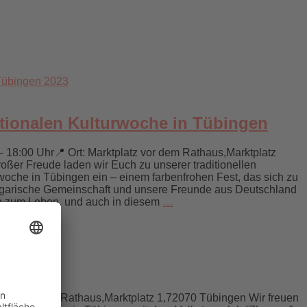
ationalen Kulturwoche in Tübingen
 18:00 Uhr📍 Ort: Marktplatz vor dem Rathaus,Marktplatz
oßer Freude laden wir Euch zu unserer traditionellen
woche in Tübingen ein – einem farbenfrohen Fest, das sich zu
bulgarische Gemeinschaft und unsere Freunde aus Deutschland
eln zum Leben, und auch in diesem
…
Platz vor dem Rathaus,Marktplatz 1,72070 Tübingen Wir freuen